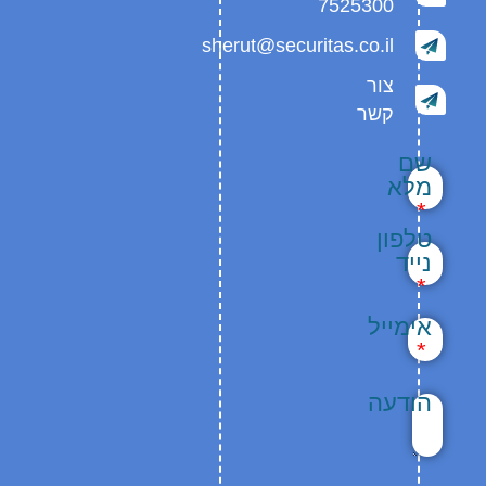
7525300
sherut@securitas.co.il
צור
קשר
שם
מלא
טלפון
נייד
אימייל
הודעה