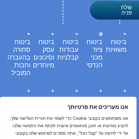
שלח
פניה
ביטוח
ביטוח
ביטוח
ביטוח
ביטוח
משאיות
ציוד
עבודות
עסק
סחורה
מכני
קבלניות
וסיכונים
בהעברה
הנדסי
מיוחדים
וחבות
המוביל
ביטוח
ביטוח
ביטוח
ביטוח
ביטוח
אוטובוסים
אחריות
חבות
חברות
חברות
אנו מעריכים את פרטיותך
והיסעים
מקצועית
המוצר
שמירה
ניקיון
אנו משתמשים בקובצי Cookie כדי לשפר את חוויית הגלישה שלך,
ואבטחה
להציג מודעות או תוכן מותאמים אישית ולנתח את התנועה שלנו.
על ידי לחיצה על "קבל הכל", אתה מסכים לשימוש שלנו בקובצי