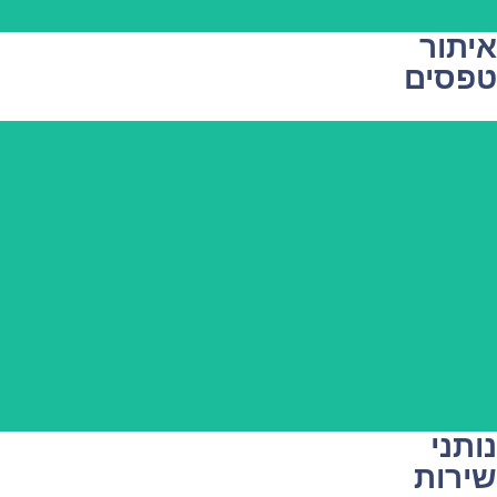
איתור
טפסים
נותני
שירות